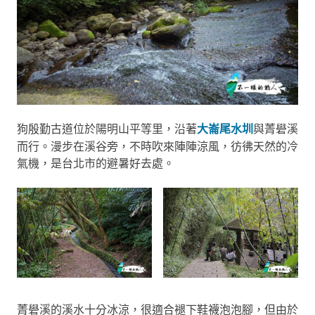
狗殷勤古道位於陽明山平等里，沿著
大崙尾水圳
與菁礐溪
而行。漫步在溪谷旁，不時吹來陣陣涼風，彷彿天然的冷
氣機，是台北市的避暑好去處。
菁礐溪的溪水十分冰涼，很適合褪下鞋襪泡泡腳，但由於