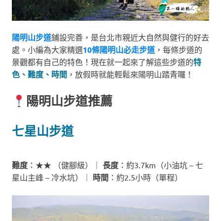
陽明山步道
鋪設完善，是台北市親近大自然與健行的好去
處。小編為大家精選
10條陽明山必走步道
，每條步道的
景觀都有自己的特色！現在就一起來了解這些步道的
特
色、難度、時間
，放假時就能輕鬆來陽明山踏青囉！
陽明山步道推薦
七星山步道
難度
：★★ （健腳級）｜
長度
：約3.7km（小油坑 – 七
星山主峰 – 冷水坑）｜
時間
：約2.5小時（單程）