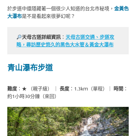
於步道中還隱藏著一個很少人知道的台北市秘境，
金黃色
大瀑布
是不是看起來很夢幻呢？
天母古道詳細資訊
：
天母古道交通、步道攻
略，尋訪歷史悠久的黑色大水管＆黃金大瀑布
青山瀑布步道
難度
：★ （親子級） ｜
長度
：1.3kｍ（單程）｜
時間
：
約1小時30分鐘（來回）