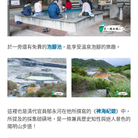
於一旁還有免費的
泡腳池
，能享受溫泉泡腳的樂趣。
這裡也是清代官員郁永河在他所撰寫的《
裨海紀遊
》中，
所提及的採集硫磺地，是一條兼具歷史知性與迷人景色的
陽明山步道！