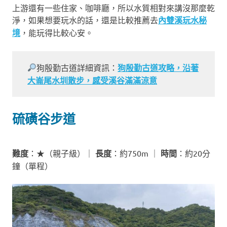
上游還有一些住家、咖啡廳，所以水質相對來講沒那麼乾
淨，如果想要玩水的話，還是比較推薦去
內雙溪玩水秘
境
，能玩得比較心安。
狗殷勤古道詳細資訊：
狗殷勤古道攻略，沿著
大崙尾水圳散步，感受溪谷滿滿涼意
硫磺谷步道
難度
：★（親子級）｜
長度
：約750m ｜
時間
：約20分
鐘（單程）