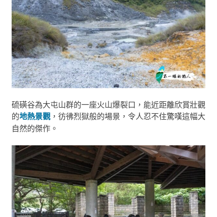
硫磺谷為大屯山群的一座火山爆裂口，能近距離欣賞壯觀
的
地熱景觀
，彷彿烈獄般的場景，令人忍不住驚嘆這幅大
自然的傑作。