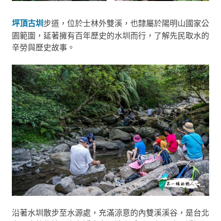
坪頂古圳
步道，位於士林外雙溪，也隸屬於陽明山國家公
園範圍，延著擁有百年歷史的水圳而行，了解先民取水的
辛勞與歷史故事。
沿著水圳散步至水源處，充滿涼意的內雙溪溪谷，是台北