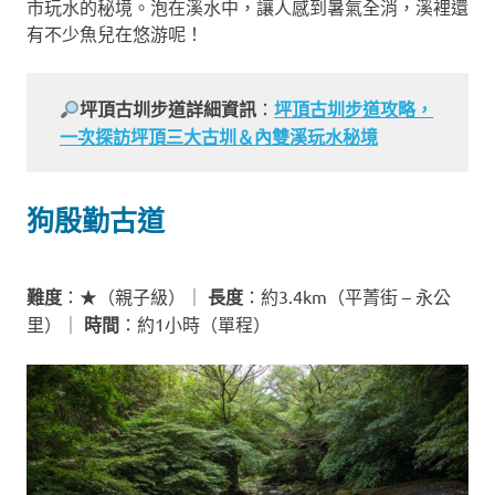
市玩水的秘境。泡在溪水中，讓人感到暑氣全消，溪裡還
有不少魚兒在悠游呢！
坪頂古圳步道詳細資訊
：
坪頂古圳步道攻略，
一次探訪坪頂三大古圳＆內雙溪玩水秘境
狗殷勤古道
難度
：★（親子級）｜
長度
：約3.4km（平菁街 – 永公
里）｜
時間
：約1小時（單程）