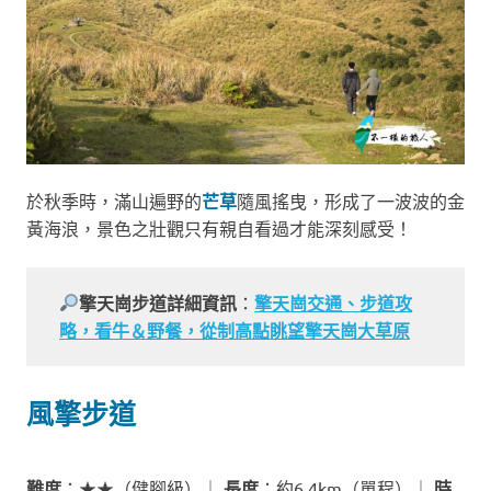
於秋季時，滿山遍野的
芒草
隨風搖曳，形成了一波波的金
黃海浪，景色之壯觀只有親自看過才能深刻感受！
擎天崗步道詳細資訊
：
擎天崗交通、步道攻
略，看牛＆野餐，從制高點眺望擎天崗大草原
風擎步道
難度
：★★（健腳級）｜
長度
：約6.4km（單程）｜
時