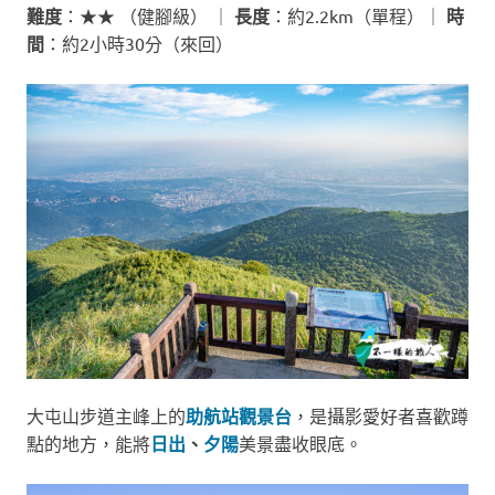
難度
：★★ （健腳級） ｜
長度
：約2.2km（單程）｜
時
間
：約2小時30分（來回）
大屯山步道主峰上的
助航站觀景台
，是攝影愛好者喜歡蹲
點的地方，能將
日出
、
夕陽
美景盡收眼底。