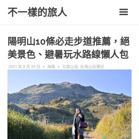
Skip
不一樣的旅人
to
content
Be.A.Different.Traveler
陽明山10條必走步道推薦，絕
美景色、避暑玩水路線懶人包
2021 年 8 月 26 日
海森
北部山岳
,
台灣山岳筆記