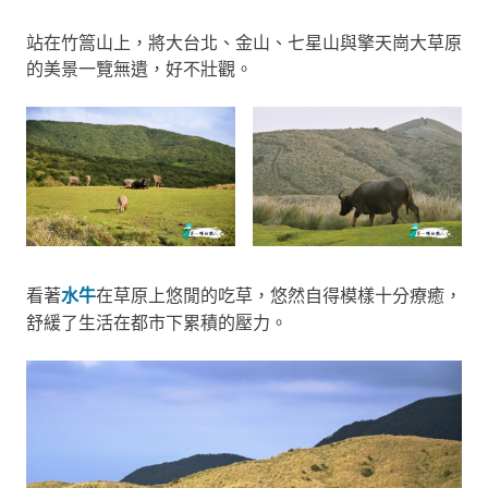
站在竹篙山上，將大台北、金山、七星山與擎天崗大草原
的美景一覽無遺，好不壯觀。
看著
水牛
在草原上悠閒的吃草，悠然自得模樣十分療癒，
舒緩了生活在都市下累積的壓力。