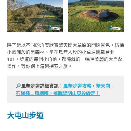
除了能以不同的角度欣賞擎天崗大草原的開闊景色，彷彿
小歐洲般的黑森林、坐在鳥無人煙的小草原眺望台北
101，步道的每個小角落，都隱藏的一幅幅美麗的大自然
畫作，等你踏上這趟探索之旅。
風擎步道詳細資訊
：
風擎步道攻略，擎天崗→
石梯嶺→風櫃嘴，挑戰陽明山東段縱走！
大屯山步道