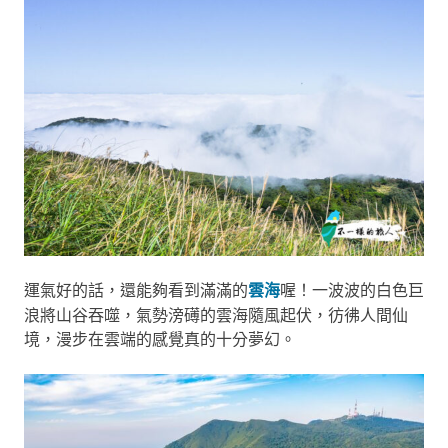
運氣好的話，還能夠看到滿滿的
雲海
喔！一波波的白色巨
浪將山谷吞噬，氣勢滂礡的雲海隨風起伏，彷彿人間仙
境，漫步在雲端的感覺真的十分夢幻。