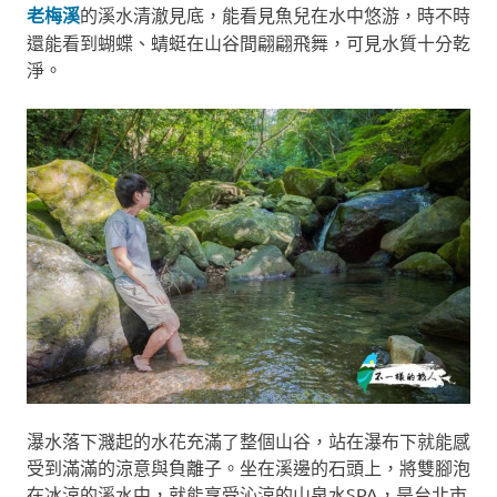
老梅溪
的溪水清澈見底，能看見魚兒在水中悠游，時不時
還能看到蝴蝶、蜻蜓在山谷間翩翩飛舞，可見水質十分乾
淨。
瀑水落下濺起的水花充滿了整個山谷，站在瀑布下就能感
受到滿滿的涼意與負離子。坐在溪邊的石頭上，將雙腳泡
在冰涼的溪水中，就能享受沁涼的山泉水SPA，是台北市