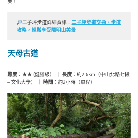
美！
二子坪步道詳細資訊：
二子坪步道交通、步道
攻略，輕鬆享受陽明山美景
天母古道
難度
：★★ (健腳級） ｜
長度
：約2.6km（中山北路七段
– 文化大學） ｜
時間
：約2小時（單程）