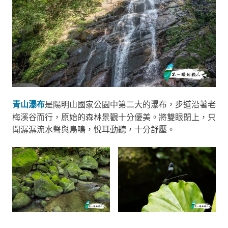
青山瀑布
是陽明山國家公園中第二大的瀑布，步道沿著老
梅溪谷而行，原始的森林景觀十分優美。將雙眼閉上，只
聞潺潺流水聲與鳥鳴，悅耳動聽，十分舒壓。