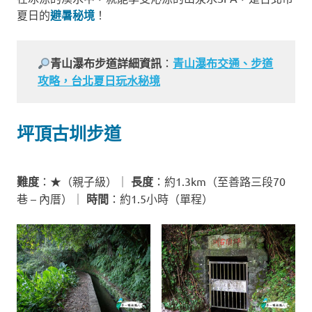
夏日的
避暑秘境
！
青山瀑布步道詳細資訊
：
青山瀑布交通、步道
攻略，台北夏日玩水秘境
坪頂古圳步道
難度
：★（親子級）｜
長度
：約1.3km（至善路三段70
巷 – 內厝）｜
時間
：約1.5小時（單程）