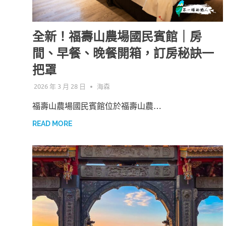
全新！福壽山農場國民賓館｜房
間、早餐、晚餐開箱，訂房秘訣一
把罩
2026 年 3 月 28 日
海森
福壽山農場國民賓館位於福壽山農…
READ MORE