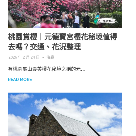
桃園賞櫻｜元德寶宮櫻花秘境值得
去嗎？交通、花況整理
2026 年 2 月 24 日
海森
有桃園龜山最美櫻花秘境之稱的元…
READ MORE