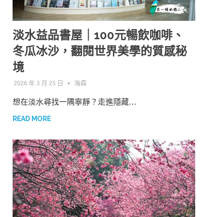
淡水益品書屋｜100元暢飲咖啡、
冬瓜冰沙，翻閱世界美學的質感秘
境
2026 年 3 月 25 日
海森
想在淡水尋找一隅寧靜？走進隱藏…
READ MORE