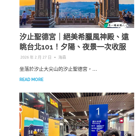
汐止聖德宮｜絕美希臘風神殿、遠
眺台北101！夕陽、夜景一次收服
2026 年 2 月 27 日
海森
坐落於汐止大尖山的汐止聖德宮，…
READ MORE