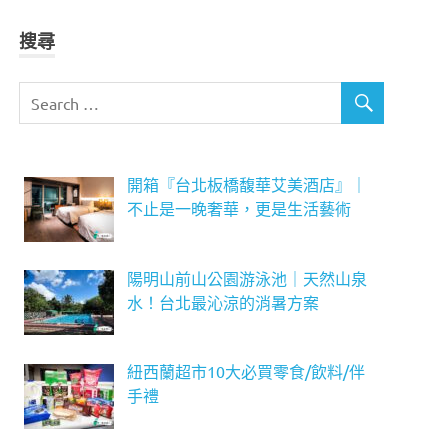
搜尋
開箱『台北板橋馥華艾美酒店』｜
不止是一晚奢華，更是生活藝術
陽明山前山公園游泳池｜天然山泉
水！台北最沁涼的消暑方案
紐西蘭超市10大必買零食/飲料/伴
手禮