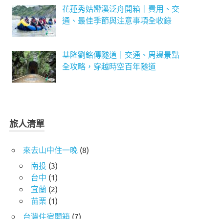
花蓮秀姑巒溪泛舟開箱｜費用、交
通、最佳季節與注意事項全收錄
基隆劉銘傳隧道｜交通、周邊景點
全攻略，穿越時空百年隧道
旅人清單
來去山中住一晚
(8)
南投
(3)
台中
(1)
宜蘭
(2)
苗栗
(1)
台灣住宿開箱
(7)