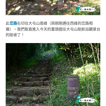
此
岔路
右切往大屯山南峰（與剛剛通往西峰的岔路相
連），我們取直進入今天的重頭戲往大屯山助航站觀景台
的陡坡了！