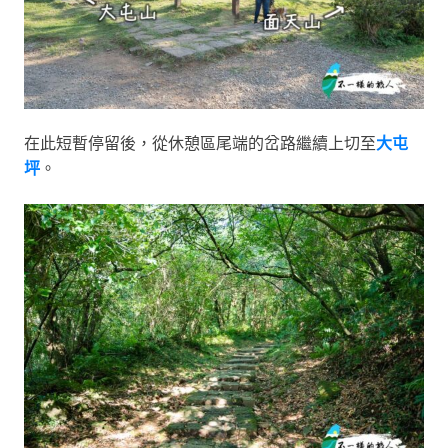
在此短暫停留後，從休憩區尾端的岔路繼續上切至
大屯
坪
。