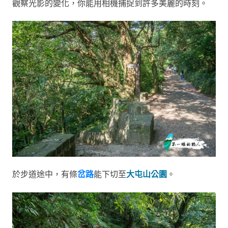
觀察光影的變化，你能用相機捕捉到許多美麗的時刻。
於步道途中，有條
岔路
能下切至
大屯山公園
。