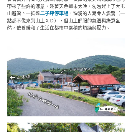
帶來了些許的涼意，趁著天色還未太晚，匆匆趕上了大屯
山避暑。一抵達
二子坪停車場
，洶湧的人潮令人震驚（一
點都不像來到山上ＸＤ），但山上舒服的氣溫與綠意盎
然，依舊緩和了生活在都市中累積的煩躁與壓力。