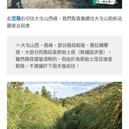
此
岔路
右切往大屯山西峰，我們取直繼續往大屯山助航站
觀景台前進
大屯山西、南峰，部分路段較陡、需拉繩攀
爬，大部分的路段是原始土徑（無鋪設步道），
雖然路徑還蠻清晰的，但由於為原始土徑且坡度
較陡，不建議於下雨天後前往！