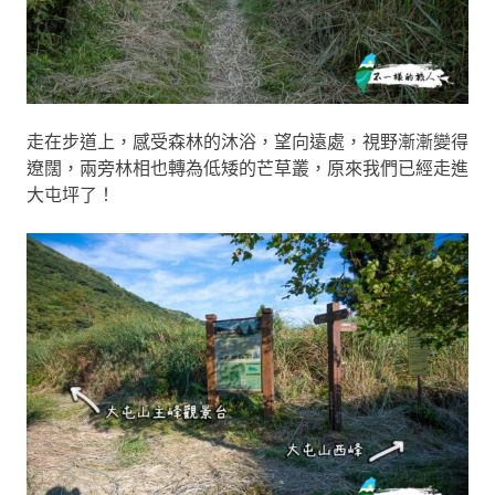
走在步道上，感受森林的沐浴，望向遠處，視野漸漸變得
遼闊，兩旁林相也轉為低矮的芒草叢，原來我們已經走進
大屯坪了！