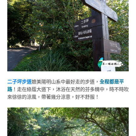
二子坪步道
媲美陽明山系中最好走的步道，
全程都是平
路
！走在綠蔭大道下，沐浴在天然的芬多精中，時不時吹
來徐徐的涼風，帶著幾分涼意，好不舒服！