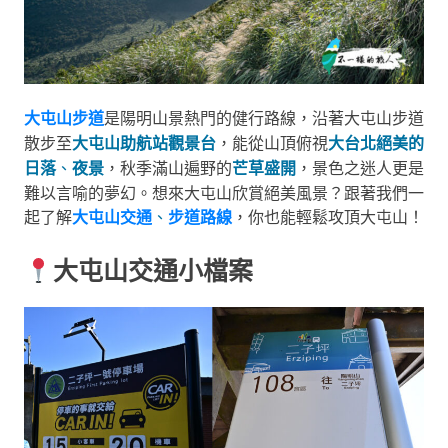
大屯山步道
是陽明山景熱門的健行路線，沿著大屯山步道
散步至
大屯山助航站觀景台
，能從山頂俯視
大台北絕美的
日落
、
夜景
，秋季滿山遍野的
芒草盛開
，景色之迷人更是
難以言喻的夢幻。想來大屯山欣賞絕美風景？跟著我們一
起了解
大屯山交通
、
步道路線
，你也能輕鬆攻頂大屯山！
大屯山交通小檔案