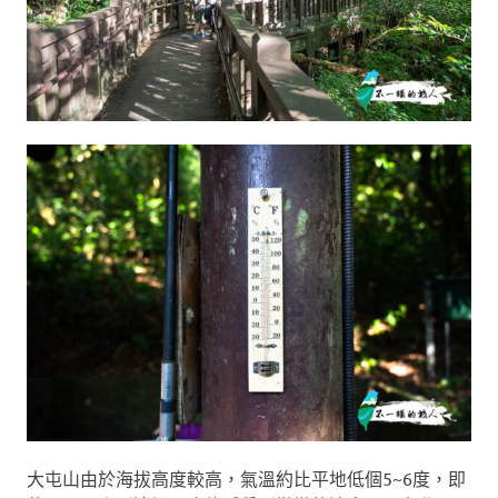
大屯山由於海拔高度較高，氣溫約比平地低個5~6度，即