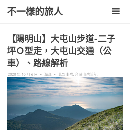
Skip
不一樣的旅人
to
content
Be.A.Different.Traveler
【陽明山】大屯山步道-二子
坪Ｏ型走，大屯山交通（公
車）、路線解析
2020 年 10 月 6 日
海森
北部山岳
,
台灣山岳筆記