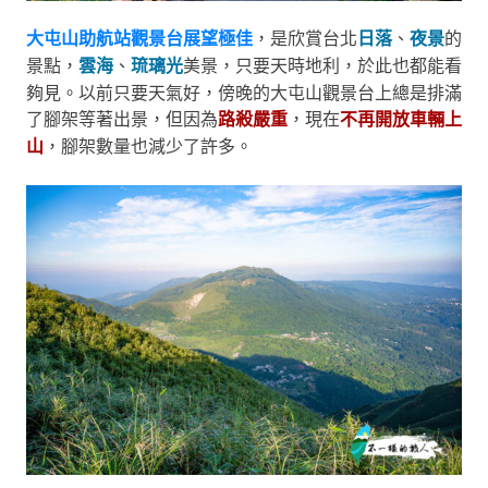
大屯山助航站觀景台展望極佳
，是欣賞台北
日落
、
夜景
的
景點，
雲海
、
琉璃光
美景，只要天時地利，於此也都能看
夠見。以前只要天氣好，傍晚的大屯山觀景台上總是排滿
了腳架等著出景，但因為
路殺嚴重
，現在
不再開放車輛上
山
，腳架數量也減少了許多。