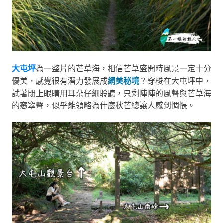
大屯坪
為一整片的芒草海，相信芒草盛開時風景一定十分
優美，感覺很有潛力發展成
網美秘境
？穿梭在大屯坪中，
試著閉上眼睛用耳朵仔細聆聽，只剩陣陣的風聲與芒草海
的窸窣聲，似乎能領略為什麼秋芒總讓人感到惆悵。