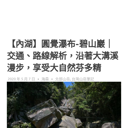
【內湖】圓覺瀑布-碧山巖｜
交通、路線解析，沿著大溝溪
漫步，享受大自然芬多精
2020 年 5 月 7 日
海森
北部山岳
,
台灣山岳筆記