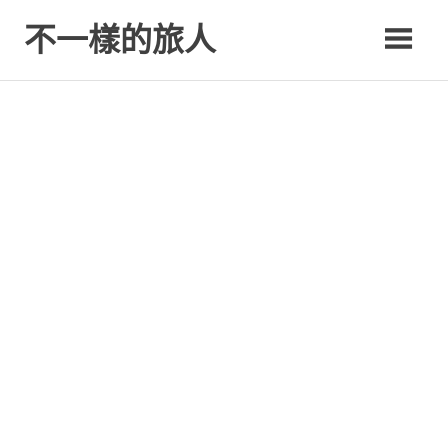
Skip
不一樣的旅人
to
content
Be.A.Different.Traveler