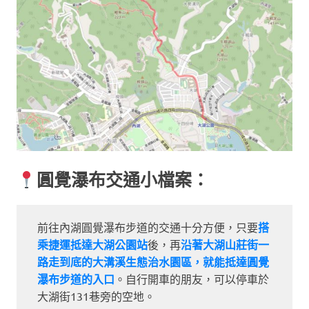
圓覺瀑布交通小檔案：
前往內湖圓覺瀑布步道的交通十分方便，只要
搭
乘捷運抵達大湖公園站
後，再
沿著大湖山莊街一
路走到底的大溝溪生態治水園區，就能抵達圓覺
瀑布步道的入口
。自行開車的朋友，可以停車於
大湖街131巷旁的空地。