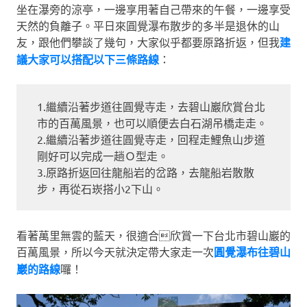
坐在瀑旁的涼亭，一邊享用著自己帶來的午餐，一邊享受
天然的負離子。平日來圓覺瀑布散步的多半是退休的山
友，跟他們攀談了幾句，大家似乎都要原路折返，但我
建
議大家可以搭配以下三條路線
：
1.繼續沿著步道往圓覺寺走，去碧山巖欣賞台北
市的百萬風景，也可以順便去白石湖吊橋走走。
2.繼續沿著步道往圓覺寺走，回程走鯉魚山步道
剛好可以完成一趟Ｏ型走。
3.原路折返回往龍船岩的岔路，去龍船岩散散
步，再從石崁搭小2下山。
看著萬里無雲的藍天，很適合欣賞一下台北市碧山巖的
百萬風景，所以今天就決定帶大家走一次
圓覺瀑布往碧山
巖的路線
囉！