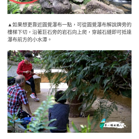
▲如果想更靠近圓覺瀑布一點，可從圓覺瀑布解說牌旁的
樓梯下切，沿著巨石旁的岩石向上爬，穿越石縫即可抵達
瀑布前方的小水潭。