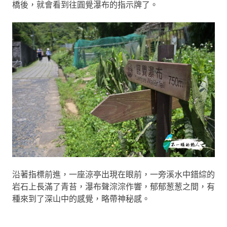
橋後，就會看到往圓覺瀑布的指示牌了。
沿著指標前進，一座涼亭出現在眼前，一旁溪水中錯綜的
岩石上長滿了青苔，瀑布聲淙淙作響，郁郁葱葱之間，有
種來到了深山中的感覺，略帶神秘感。