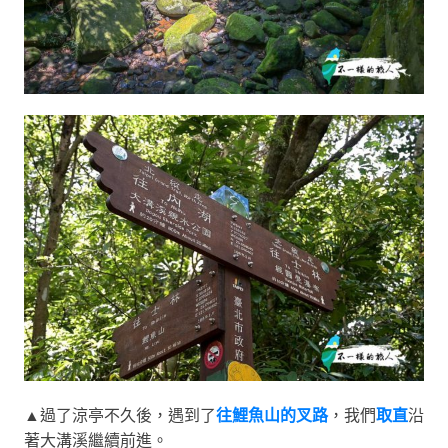
▲過了涼亭不久後，遇到了
往鯉魚山的叉路
，我們
取直
沿
著大溝溪繼續前進。