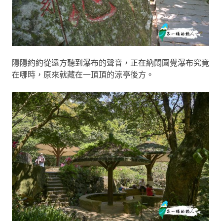
隱隱約約從遠方聽到瀑布的聲音，正在納悶圓覺瀑布究竟
在哪時，原來就藏在一頂頂的涼亭後方。