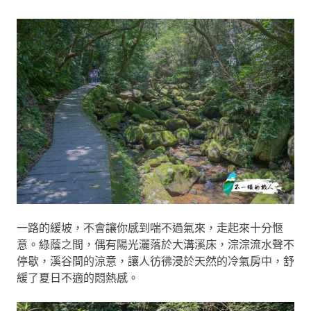
一路的緩坡，不會讓你感到喘不過氣來，走起來十分愜
意。綠蔭之間，偶有陽光灑落於大溝溪床，淙淙流水聲不
停歇，溪谷間的涼意，讓人彷彿浸於天然的冷氣房中，舒
緩了夏日不適的悶熱感。