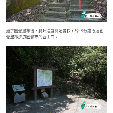
過了圓覺瀑布後，爬升速度開始變快，約15分鐘抵達圓
覺瀑布步道圓覺寺的登山口。