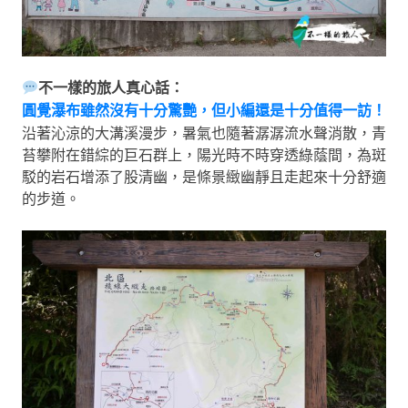
不一樣的旅人真心話：
圓覺瀑布雖然沒有十分驚艷，但小編還是十分值得一訪！
沿著沁涼的大溝溪漫步，暑氣也隨著潺潺流水聲消散，青
苔攀附在錯綜的巨石群上，陽光時不時穿透綠蔭間，為斑
駁的岩石增添了股清幽，是條景緻幽靜且走起來十分舒適
的步道。