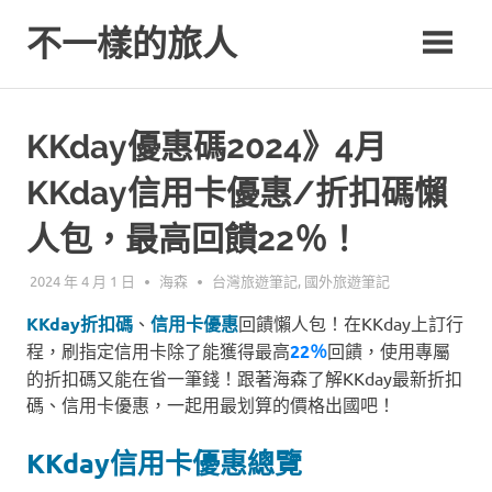
Skip
不一樣的旅人
to
content
Be.A.Different.Traveler
KKday優惠碼2024》4月
KKday信用卡優惠/折扣碼懶
人包，最高回饋22％！
2024 年 4 月 1 日
海森
台灣旅遊筆記
,
國外旅遊筆記
KKday折扣碼
、
信用卡優惠
回饋懶人包！在KKday上訂行
程，刷指定信用卡除了能獲得最高
22％
回饋，使用專屬
的折扣碼又能在省一筆錢！跟著海森了解KKday最新折扣
碼、信用卡優惠，一起用最划算的價格出國吧！
KKday信用卡優惠總覽