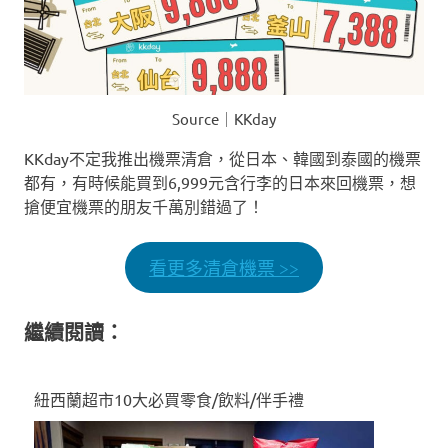
Source｜KKday
KKday不定我推出機票清倉，從日本、韓國到泰國的機票
都有，有時候能買到6,999元含行李的日本來回機票，想
搶便宜機票的朋友千萬別錯過了！
看更多清倉機票 >>
繼續閱讀：
紐西蘭超市10大必買零食/飲料/伴手禮