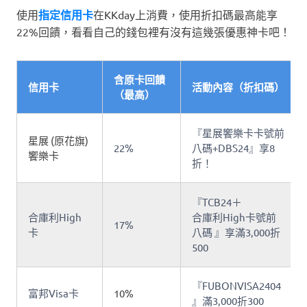
使用
指定信用卡
在KKday上消費，使用折扣碼最高能享
22%回饋，看看自己的錢包裡有沒有這幾張優惠神卡吧！
含原卡回饋
信用卡
活動內容（折扣碼）
（最高）
『星展饗樂卡卡號前
星展 (原花旗)
22%
八碼+DBS24』享8
饗樂卡
折！
『TCB24＋
合庫利High
合庫利High卡號前
17%
卡
八碼 』享滿3,000折
500
『FUBONVISA2404
富邦Visa卡
10%
』滿3,000折300