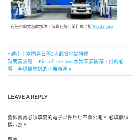
在紐西蘭要怎麼加油？海森在紐西蘭自駕了近
Read more
Previous
越南｜富國島日落3大觀賞地點推薦
文
Next
越南富國島｜ Kiss of The Sea 水舞表演開箱，推薦必
Post:
Post:
看！全球最震撼的水舞表演
章
導
覽
LEAVE A REPLY
發佈留言必須填寫的電子郵件地址不會公開。
必填欄位
標示為
*
留言