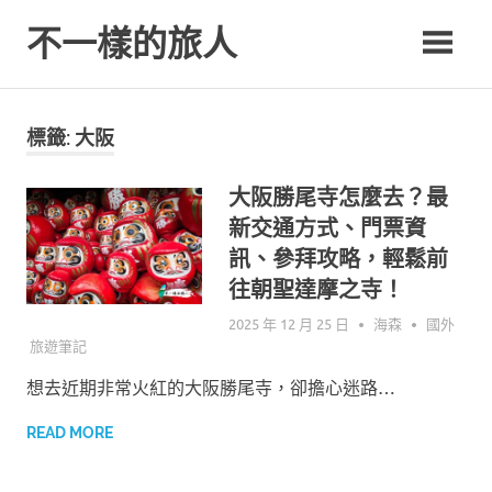
Skip
不一樣的旅人
to
content
Be.A.Different.Traveler
標籤: 大阪
大阪勝尾寺怎麼去？最
新交通方式、門票資
訊、參拜攻略，輕鬆前
往朝聖達摩之寺！
2025 年 12 月 25 日
海森
國外
旅遊筆記
想去近期非常火紅的大阪勝尾寺，卻擔心迷路…
READ MORE