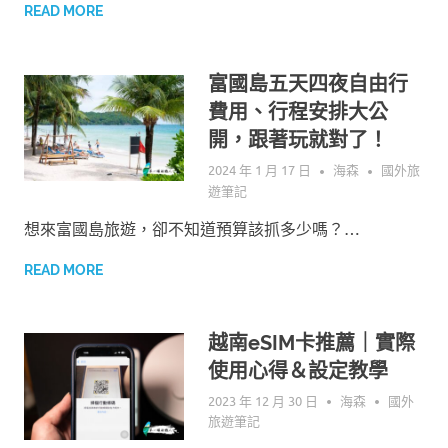
READ MORE
富國島五天四夜自由行
費用、行程安排大公
開，跟著玩就對了！
2024 年 1 月 17 日
海森
國外旅
遊筆記
想來富國島旅遊，卻不知道預算該抓多少嗎？…
READ MORE
越南eSIM卡推薦｜實際
使用心得＆設定教學
2023 年 12 月 30 日
海森
國外
旅遊筆記