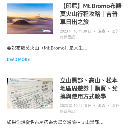
【印尼】Mt.Bromo布羅
莫火山行程攻略｜吉普
車日出之旅
2023 年 10 月 30 日
海森
國外
旅遊筆記
要說布羅莫火山（Mt.Bromo）是人生…
READ MORE
立山黑部、高山、松本
地區周遊券｜購買、兌
換與使用方式教學
2023 年 10 月 18 日
海森
國外
旅遊筆記
如果你想從名古屋搭乘大眾交通前往立山黑部…