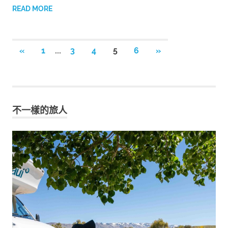
READ MORE
...
«
PREVIOUS
1
3
4
5
6
NEXT
»
文
POSTS
POSTS
章
導
覽
不一樣的旅人