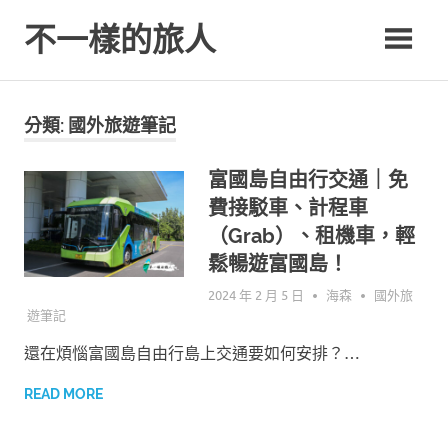
Skip
不一樣的旅人
to
content
Be.A.Different.Traveler
分類: 國外旅遊筆記
富國島自由行交通｜免
費接駁車、計程車
（Grab）、租機車，輕
鬆暢遊富國島！
2024 年 2 月 5 日
海森
國外旅
遊筆記
還在煩惱富國島自由行島上交通要如何安排？…
READ MORE