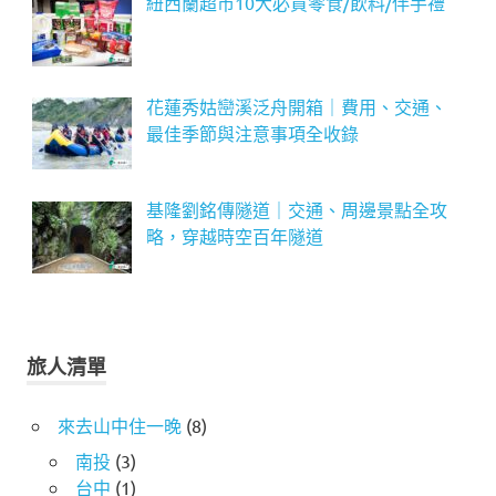
紐西蘭超市10大必買零食/飲料/伴手禮
花蓮秀姑巒溪泛舟開箱｜費用、交通、
最佳季節與注意事項全收錄
基隆劉銘傳隧道｜交通、周邊景點全攻
略，穿越時空百年隧道
旅人清單
來去山中住一晚
(8)
南投
(3)
台中
(1)