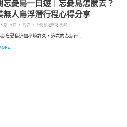
湖忘憂島一日遊｜忘憂島怎麼去？
美無人島浮潛行程心得分享
 6 月 19 日
海森
台灣旅遊筆記
,
澎湖
澎湖忘憂島這個秘境許久，這次的澎湖行…
MORE