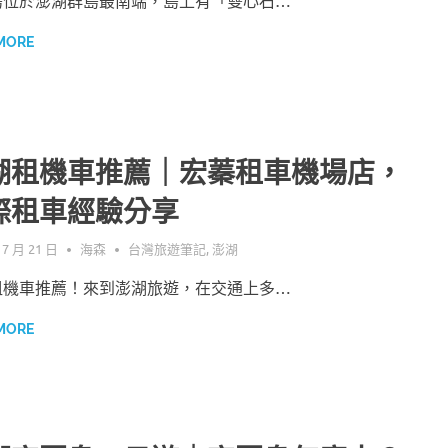
島位於澎湖群島最南端，島上有「雙心石…
MORE
湖租機車推薦｜宏蓁租車機場店，
際租車經驗分享
 7 月 21 日
海森
台灣旅遊筆記
,
澎湖
租機車推薦！來到澎湖旅遊，在交通上多…
MORE