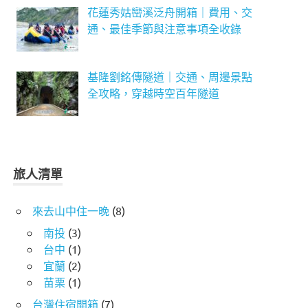
花蓮秀姑巒溪泛舟開箱｜費用、交
通、最佳季節與注意事項全收錄
基隆劉銘傳隧道｜交通、周邊景點
全攻略，穿越時空百年隧道
旅人清單
來去山中住一晚
(8)
南投
(3)
台中
(1)
宜蘭
(2)
苗栗
(1)
台灣住宿開箱
(7)