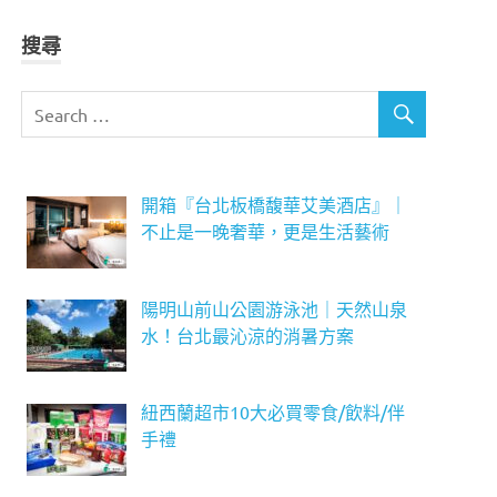
搜尋
開箱『台北板橋馥華艾美酒店』｜
不止是一晚奢華，更是生活藝術
陽明山前山公園游泳池｜天然山泉
水！台北最沁涼的消暑方案
紐西蘭超市10大必買零食/飲料/伴
手禮