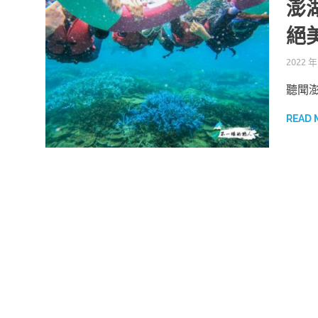
澎
絕
2022 年
聽聞
READ 