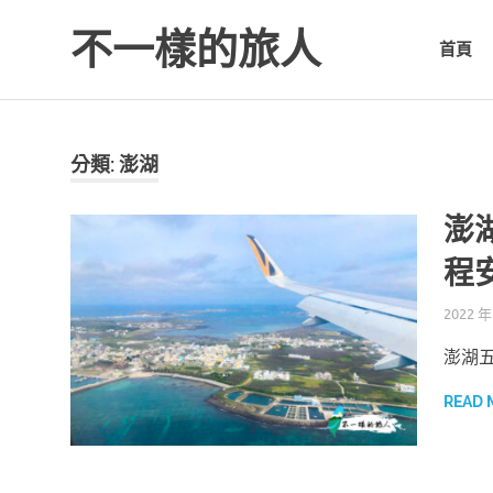
不一樣的旅人
首頁
Be.A.Different.Traveler
Skip
to
content
分類: 澎湖
澎
程
2022 年
澎湖
READ 