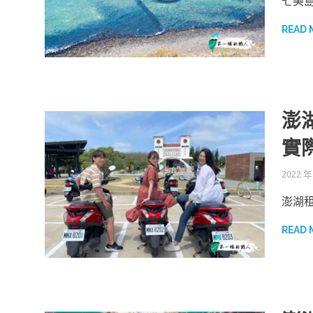
七美
READ 
澎
實
2022 年
澎湖
READ 