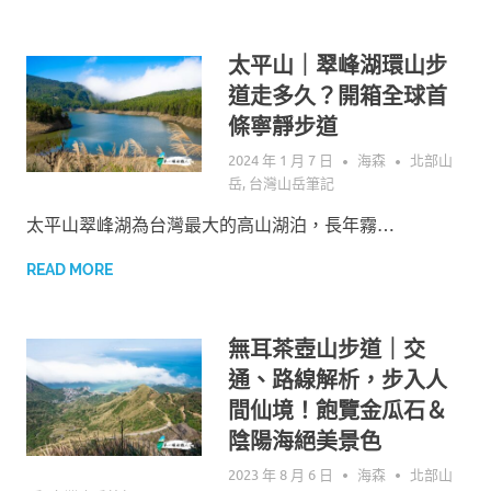
太平山｜翠峰湖環山步
道走多久？開箱全球首
條寧靜步道
2024 年 1 月 7 日
海森
北部山
岳
,
台灣山岳筆記
太平山翠峰湖為台灣最大的高山湖泊，長年霧…
READ MORE
無耳茶壺山步道｜交
通、路線解析，步入人
間仙境！飽覽金瓜石＆
陰陽海絕美景色
2023 年 8 月 6 日
海森
北部山