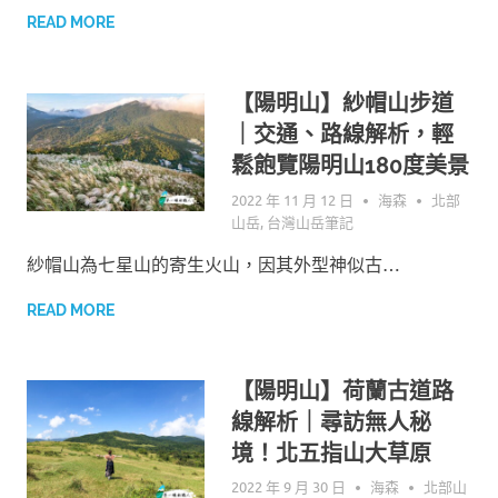
READ MORE
【陽明山】紗帽山步道
｜交通、路線解析，輕
鬆飽覽陽明山180度美景
2022 年 11 月 12 日
海森
北部
山岳
,
台灣山岳筆記
紗帽山為七星山的寄生火山，因其外型神似古…
READ MORE
【陽明山】荷蘭古道路
線解析｜尋訪無人秘
境！北五指山大草原
2022 年 9 月 30 日
海森
北部山