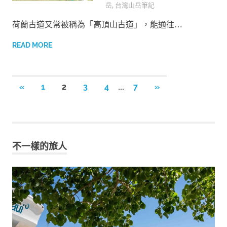
岳
,
台灣山岳筆記
荷蘭古道又常被稱為「高頂山古道」，能通往…
READ MORE
...
«
PREVIOUS
1
2
3
4
7
NEXT
»
文
POSTS
POSTS
章
導
覽
不一樣的旅人