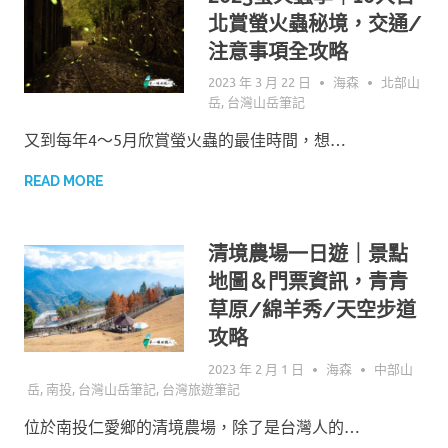
北賞螢火蟲秘境，交通/
注意事項全攻略
2023 年 3 月 22 日
海森
北部山
岳
,
台灣山岳筆記
又到每年4～5月欣賞螢火蟲的最佳時間，想…
READ MORE
清境農場一日遊｜景點
地圖＆門票資訊，青青
草原/綿羊秀/天空步道
攻略
2023 年 2 月 1 日
海森
中部山
岳
,
南投
,
台灣山岳筆記
,
台灣旅遊筆記
位於南投仁愛鄉的清境農場，除了是台灣人的…