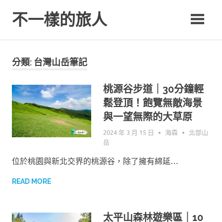
Skip
不一樣的旅人
to
content
Be.A.Different.Traveler
分類: 台灣山岳筆記
桃源谷步道｜30分鐘輕
鬆登頂！飽覽無敵海景
與一望無際的大草原
2024 年 3 月 15 日
海森
北部山
岳
位於桃園與新北交界的桃源谷，除了擁有綿延…
READ MORE
太平山森林遊樂區｜10