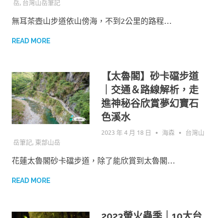
岳
,
台灣山岳筆記
無耳茶壺山步道依山傍海，不到2公里的路程…
READ MORE
【太魯閣】砂卡礑步道
｜交通＆路線解析，走
進神秘谷欣賞夢幻寶石
色溪水
2023 年 4 月 18 日
海森
台灣山
岳筆記
,
東部山岳
花蓮太魯閣砂卡礑步道，除了能欣賞到太魯閣…
READ MORE
2023螢火蟲季｜10大台