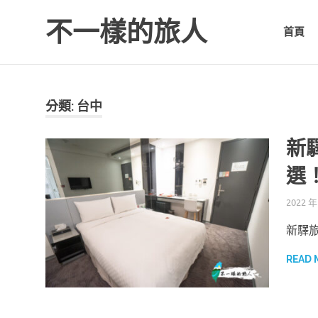
不一樣的旅人
首頁
Be.A.Different.Traveler
Skip
to
content
分類: 台中
新
選
2022 年
新驛
READ 