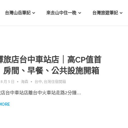
台灣山岳筆記
來去山中住一晚
台灣旅遊筆記
驛旅店台中車站店｜高CP值首
！房間、早餐、公共設施開箱
 8 月 5 日
海森
台中
,
台灣住宿開箱
旅店台中車站店離台中火車站走路2分鐘…
MORE